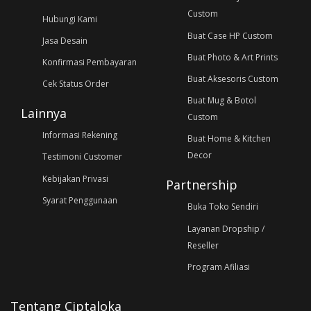
Custom
Hubungi Kami
Buat Case HP Custom
Jasa Desain
Buat Photo & Art Prints
Konfirmasi Pembayaran
Buat Aksesoris Custom
Cek Status Order
Buat Mug & Botol
Lainnya
Custom
Informasi Rekening
Buat Home & Kitchen
Decor
Testimoni Customer
Kebijakan Privasi
Partnership
Syarat Penggunaan
Buka Toko Sendiri
Layanan Dropship /
Reseller
Program Afiliasi
Tentang Ciptaloka