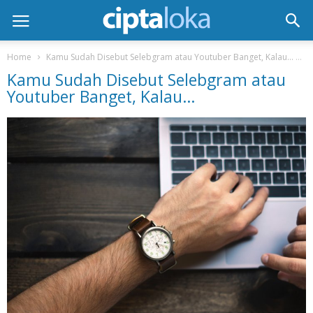
Home
Kamu Sudah Disebut Selebgram atau Youtuber Banget, Kalau…
K
Kamu Sudah Disebut Selebgram atau
Youtuber Banget, Kalau…