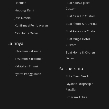
Bantuan
Buat Kaos & Jaket
Custom
Hubungi Kami
Buat Case HP Custom
Jasa Desain
Buat Photo & Art Prints
Konfirmasi Pembayaran
Buat Aksesoris Custom
Cek Status Order
Buat Mug & Botol
Lainnya
Custom
Informasi Rekening
Buat Home & Kitchen
Decor
Testimoni Customer
Kebijakan Privasi
Partnership
Syarat Penggunaan
Buka Toko Sendiri
Layanan Dropship /
Reseller
Program Afiliasi