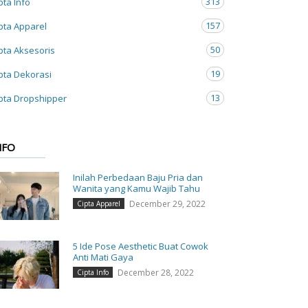
313
pta Info
157
pta Apparel
50
pta Aksesoris
19
pta Dekorasi
13
pta Dropshipper
NFO
Inilah Perbedaan Baju Pria dan
Wanita yang Kamu Wajib Tahu
December 29, 2022
Cipta Apparel
5 Ide Pose Aesthetic Buat Cowok
Anti Mati Gaya
December 28, 2022
Cipta Info