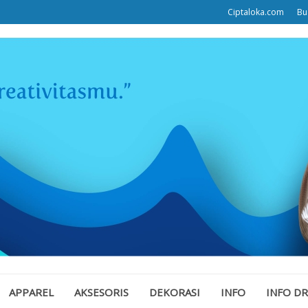
Ciptaloka.com
Bu
APPAREL
AKSESORIS
DEKORASI
INFO
INFO D