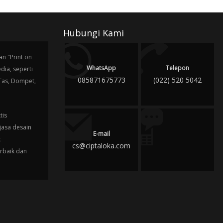
Hubungi Kami
n "Print on
WhatsApp
Telepon
ia, seperti
085871675773
(022) 520 5042
 Tas, Dompet,
tis
jasa desain
E-mail
k
cs@ciptaloka.com
erbaik dan