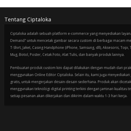
Tentang Ciptaloka
Ciptaloka adalah sebuah platform e-commerce yang menyediakan layana
Demand" untuk mencetak gambar secara custom di berbagai macam med
T-Shirt, Jaket, Casing Handphone (iPhone, Samsung, dll), Aksesoris, Topi,
Mug, Botol, Poster, Cetak Foto, Alat Tulis, dan banyak produk lainnya.
Pembuatan produk custom kini dapat dilakukan dengan mudah dan prak
menggunakan Online Editor Ciptaloka. Selain itu, kami juga menyediakan 
gratis, untuk mengerjakan desain-desain sederhana. Produk akan diceta
menggunakan teknologi digital printing terkini dengan jaminan kualitas t
setiap pesanan akan dikerjakan dan dikirim dalam waktu 1-3 hari kerja.