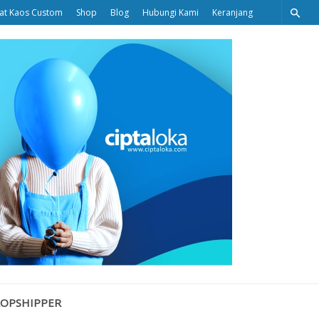
at Kaos Custom
Shop
Blog
Hubungi Kami
Keranjang
Ciptaloka
Blog
ROPSHIPPER