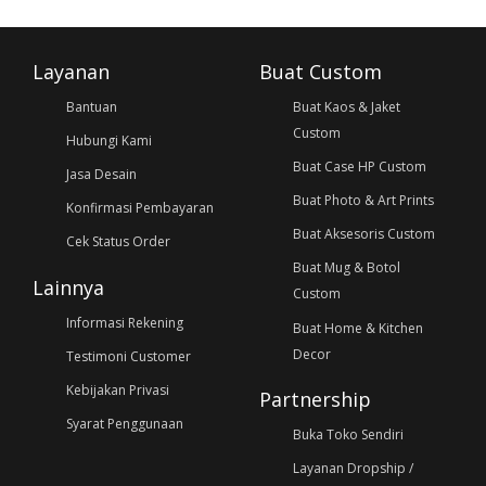
Layanan
Buat Custom
Bantuan
Buat Kaos & Jaket
Custom
Hubungi Kami
Buat Case HP Custom
Jasa Desain
Buat Photo & Art Prints
Konfirmasi Pembayaran
Buat Aksesoris Custom
Cek Status Order
Buat Mug & Botol
Lainnya
Custom
Informasi Rekening
Buat Home & Kitchen
Decor
Testimoni Customer
Kebijakan Privasi
Partnership
Syarat Penggunaan
Buka Toko Sendiri
Layanan Dropship /