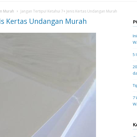
an Murah
Jangan Tertipu! Ketahui 7+ Jenis Kertas Undangan Murah
enis Kertas Undangan Murah
P
In
Wa
5 
20
da
Ti
7 
W
K