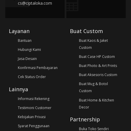
cs@ciptaloka.com
Layanan
Buat Custom
Bantuan
Buat Kaos & Jaket
Custom
Hubungi Kami
Buat Case HP Custom
Jasa Desain
Buat Photo & Art Prints
Konfirmasi Pembayaran
Buat Aksesoris Custom
Cek Status Order
Buat Mug & Botol
Lainnya
Custom
Informasi Rekening
Buat Home & Kitchen
Decor
Testimoni Customer
Kebijakan Privasi
Partnership
Syarat Penggunaan
Buka Toko Sendiri