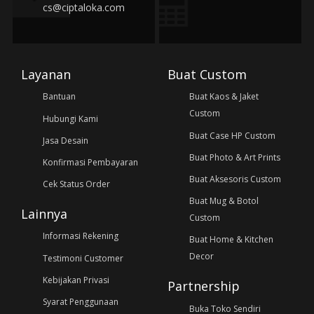
cs@ciptaloka.com
Layanan
Buat Custom
Bantuan
Buat Kaos & Jaket
Custom
Hubungi Kami
Buat Case HP Custom
Jasa Desain
Buat Photo & Art Prints
Konfirmasi Pembayaran
Buat Aksesoris Custom
Cek Status Order
Buat Mug & Botol
Lainnya
Custom
Informasi Rekening
Buat Home & Kitchen
Decor
Testimoni Customer
Kebijakan Privasi
Partnership
Syarat Penggunaan
Buka Toko Sendiri