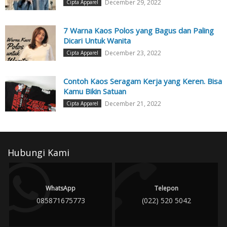
December 29, 2022
Cipta Apparel
7 Warna Kaos Polos yang Bagus dan Paling
Dicari Untuk Wanita
December 23, 2022
Cipta Apparel
Contoh Kaos Seragam Kerja yang Keren. Bisa
Kamu Bikin Satuan
December 21, 2022
Cipta Apparel
Hubungi Kami
WhatsApp
Telepon
085871675773
(022) 520 5042