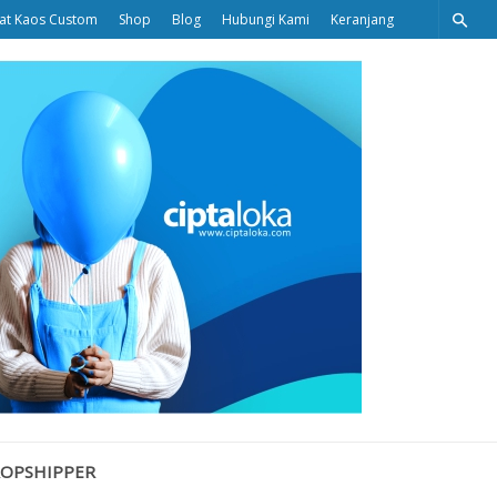
at Kaos Custom
Shop
Blog
Hubungi Kami
Keranjang
Ciptaloka
Blog
ROPSHIPPER