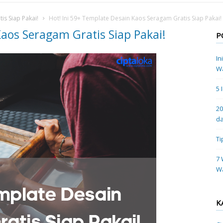
is Siap Pakai!
Hot! Ini 59+ Template Desain Kaos Seragam Gratis Siap Pakai!
Kaos Seragam Gratis Siap Pakai!
P
In
Wa
5 
20
da
Ti
7 
W
K