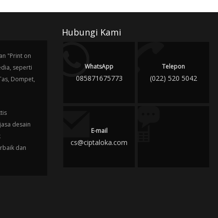
Hubungi Kami
n "Print on
WhatsApp
Telepon
ia, seperti
085871675773
(022) 520 5042
 Tas, Dompet,
tis
jasa desain
E-mail
k
cs@ciptaloka.com
erbaik dan