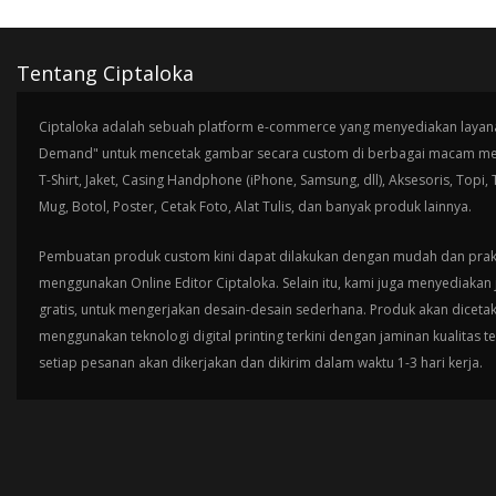
Tentang Ciptaloka
Ciptaloka adalah sebuah platform e-commerce yang menyediakan layana
Demand" untuk mencetak gambar secara custom di berbagai macam med
T-Shirt, Jaket, Casing Handphone (iPhone, Samsung, dll), Aksesoris, Topi,
Mug, Botol, Poster, Cetak Foto, Alat Tulis, dan banyak produk lainnya.
Pembuatan produk custom kini dapat dilakukan dengan mudah dan prak
menggunakan Online Editor Ciptaloka. Selain itu, kami juga menyediakan 
gratis, untuk mengerjakan desain-desain sederhana. Produk akan diceta
menggunakan teknologi digital printing terkini dengan jaminan kualitas t
setiap pesanan akan dikerjakan dan dikirim dalam waktu 1-3 hari kerja.