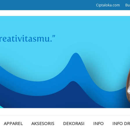
Ciptaloka.com
Bu
APPAREL
AKSESORIS
DEKORASI
INFO
INFO D