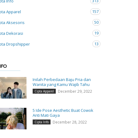
313
pta Info
157
pta Apparel
50
pta Aksesoris
19
pta Dekorasi
13
pta Dropshipper
NFO
Inilah Perbedaan Baju Pria dan
Wanita yang Kamu Wajib Tahu
December 29, 2022
Cipta Apparel
5 Ide Pose Aesthetic Buat Cowok
Anti Mati Gaya
December 28, 2022
Cipta Info