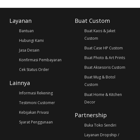
Layanan
Buat Custom
Bantuan
Buat Kaos & Jaket
Custom
Hubungi Kami
Buat Case HP Custom
Jasa Desain
Buat Photo & Art Prints
Konfirmasi Pembayaran
Buat Aksesoris Custom
Cek Status Order
Buat Mug & Botol
Lainnya
Custom
Informasi Rekening
Buat Home & Kitchen
Decor
Testimoni Customer
Kebijakan Privasi
Partnership
Syarat Penggunaan
Buka Toko Sendiri
Layanan Dropship /