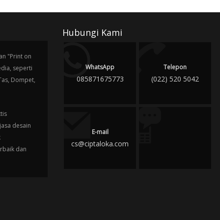
Hubungi Kami
n "Print on
WhatsApp
Telepon
ia, seperti
085871675773
(022) 520 5042
 Tas, Dompet,
tis
jasa desain
E-mail
k
cs@ciptaloka.com
erbaik dan