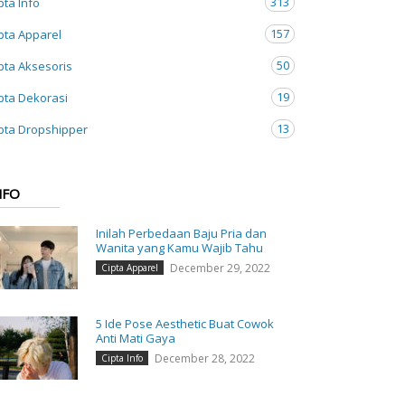
313
pta Info
157
pta Apparel
50
pta Aksesoris
19
pta Dekorasi
13
pta Dropshipper
NFO
Inilah Perbedaan Baju Pria dan
Wanita yang Kamu Wajib Tahu
December 29, 2022
Cipta Apparel
5 Ide Pose Aesthetic Buat Cowok
Anti Mati Gaya
December 28, 2022
Cipta Info