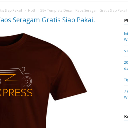
is Siap Pakai!
Hot! Ini 59+ Template Desain Kaos Seragam Gratis Siap Pakai!
Kaos Seragam Gratis Siap Pakai!
P
In
Wa
5 
20
da
Ti
7 
W
K