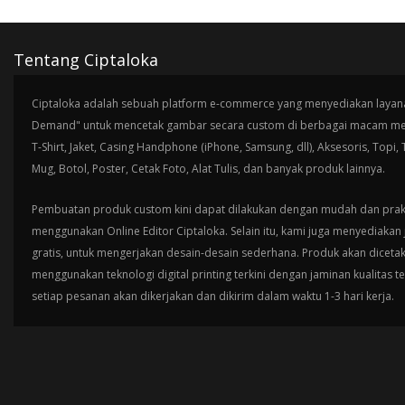
Tentang Ciptaloka
Ciptaloka adalah sebuah platform e-commerce yang menyediakan layana
Demand" untuk mencetak gambar secara custom di berbagai macam med
T-Shirt, Jaket, Casing Handphone (iPhone, Samsung, dll), Aksesoris, Topi,
Mug, Botol, Poster, Cetak Foto, Alat Tulis, dan banyak produk lainnya.
Pembuatan produk custom kini dapat dilakukan dengan mudah dan prak
menggunakan Online Editor Ciptaloka. Selain itu, kami juga menyediakan 
gratis, untuk mengerjakan desain-desain sederhana. Produk akan diceta
menggunakan teknologi digital printing terkini dengan jaminan kualitas t
setiap pesanan akan dikerjakan dan dikirim dalam waktu 1-3 hari kerja.