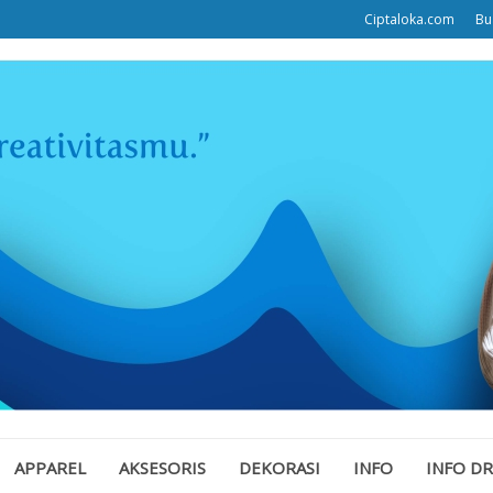
Ciptaloka.com
Bu
APPAREL
AKSESORIS
DEKORASI
INFO
INFO D