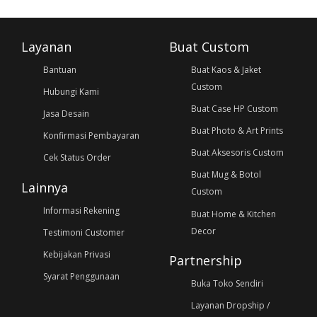
Layanan
Buat Custom
Bantuan
Buat Kaos & Jaket
Custom
Hubungi Kami
Buat Case HP Custom
Jasa Desain
Buat Photo & Art Prints
Konfirmasi Pembayaran
Buat Aksesoris Custom
Cek Status Order
Buat Mug & Botol
Lainnya
Custom
Informasi Rekening
Buat Home & Kitchen
Decor
Testimoni Customer
Kebijakan Privasi
Partnership
Syarat Penggunaan
Buka Toko Sendiri
Layanan Dropship /