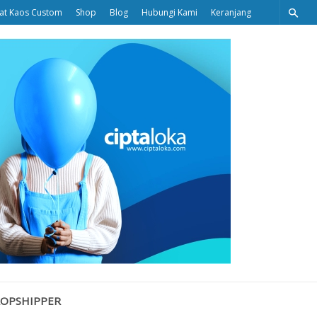
at Kaos Custom
Shop
Blog
Hubungi Kami
Keranjang
Ciptaloka
Blog
ROPSHIPPER