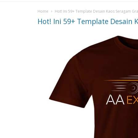
Home
Hot! Ini 59+ Template Desain Kaos Seragam Grat
Hot! Ini 59+ Template Desain 