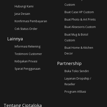
Custom
Hubungi Kami
Buat Case HP Custom
Jasa Desain
Buat Photo & Art Prints
Konfirmasi Pembayaran
Buat Aksesoris Custom
Cek Status Order
Buat Mug & Botol
Lainnya
Custom
Informasi Rekening
Buat Home & Kitchen
Decor
Testimoni Customer
Kebijakan Privasi
Partnership
Syarat Penggunaan
Buka Toko Sendiri
Layanan Dropship /
Reseller
Program Afiliasi
Tentang Ciptaloka