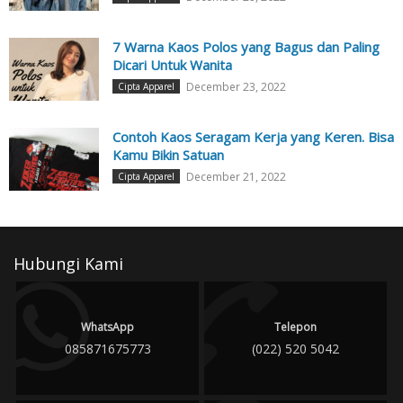
7 Warna Kaos Polos yang Bagus dan Paling
Dicari Untuk Wanita
December 23, 2022
Cipta Apparel
Contoh Kaos Seragam Kerja yang Keren. Bisa
Kamu Bikin Satuan
December 21, 2022
Cipta Apparel
Hubungi Kami
WhatsApp
Telepon
085871675773
(022) 520 5042