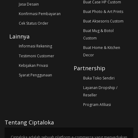
Buat Case HP Custom
Jasa Desain
Buat Photo & Art Prints
Konfirmasi Pembayaran
Buat Aksesoris Custom
Cek Status Order
Buat Mug & Botol
Lainnya
Custom
Informasi Rekening
Buat Home & Kitchen
Decor
Testimoni Customer
Kebijakan Privasi
Partnership
Syarat Penggunaan
Buka Toko Sendiri
Layanan Dropship /
Reseller
Program Afiliasi
Tentang Ciptaloka
Ciptaloka adalah sebuah platform e-commerce yang menyediakan