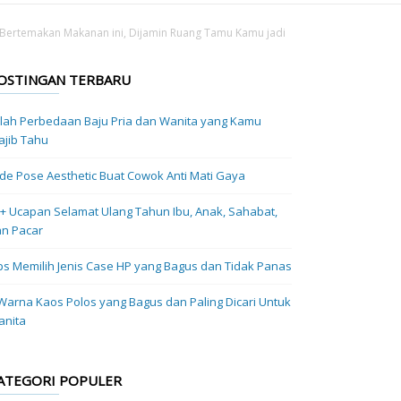
Bertemakan Makanan ini, Dijamin Ruang Tamu Kamu jadi
OSTINGAN TERBARU
ilah Perbedaan Baju Pria dan Wanita yang Kamu
jib Tahu
Ide Pose Aesthetic Buat Cowok Anti Mati Gaya
+ Ucapan Selamat Ulang Tahun Ibu, Anak, Sahabat,
n Pacar
ps Memilih Jenis Case HP yang Bagus dan Tidak Panas
Warna Kaos Polos yang Bagus dan Paling Dicari Untuk
anita
ATEGORI POPULER