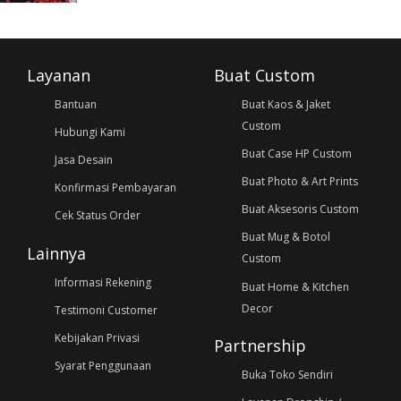
Layanan
Buat Custom
Bantuan
Buat Kaos & Jaket
Custom
Hubungi Kami
Buat Case HP Custom
Jasa Desain
Buat Photo & Art Prints
Konfirmasi Pembayaran
Buat Aksesoris Custom
Cek Status Order
Buat Mug & Botol
Lainnya
Custom
Informasi Rekening
Buat Home & Kitchen
Decor
Testimoni Customer
Kebijakan Privasi
Partnership
Syarat Penggunaan
Buka Toko Sendiri