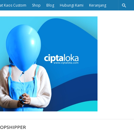
at Kaos Custom
Shop
Blog
Hubungi Kami
Keranjang
Ciptaloka
Blog
ROPSHIPPER