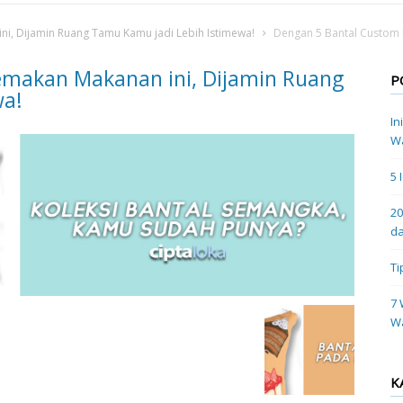
i, Dijamin Ruang Tamu Kamu jadi Lebih Istimewa!
Dengan 5 Bantal Custom 
emakan Makanan ini, Dijamin Ruang
P
wa!
In
Wa
5 
20
da
Ti
7 
W
K