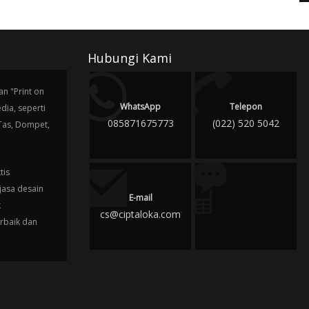
Hubungi Kami
n "Print on
WhatsApp
Telepon
ia, seperti
085871675773
(022) 520 5042
 Tas, Dompet,
tis
jasa desain
E-mail
k
cs@ciptaloka.com
erbaik dan