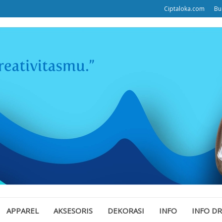
Ciptaloka.com
Bu
APPAREL
AKSESORIS
DEKORASI
INFO
INFO D