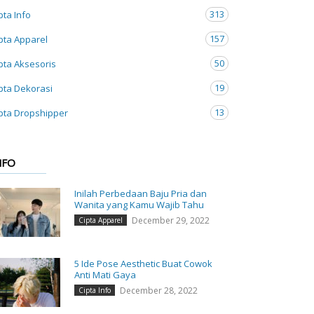
313
pta Info
157
pta Apparel
50
pta Aksesoris
19
pta Dekorasi
13
pta Dropshipper
NFO
Inilah Perbedaan Baju Pria dan
Wanita yang Kamu Wajib Tahu
December 29, 2022
Cipta Apparel
5 Ide Pose Aesthetic Buat Cowok
Anti Mati Gaya
December 28, 2022
Cipta Info