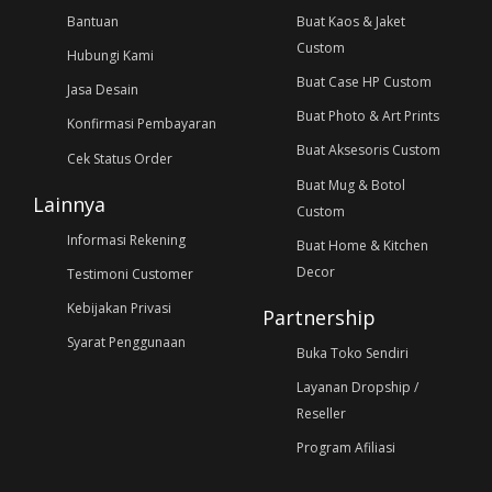
Bantuan
Buat Kaos & Jaket
Custom
Hubungi Kami
Buat Case HP Custom
Jasa Desain
Buat Photo & Art Prints
Konfirmasi Pembayaran
Buat Aksesoris Custom
Cek Status Order
Buat Mug & Botol
Lainnya
Custom
Informasi Rekening
Buat Home & Kitchen
Decor
Testimoni Customer
Kebijakan Privasi
Partnership
Syarat Penggunaan
Buka Toko Sendiri
Layanan Dropship /
Reseller
Program Afiliasi