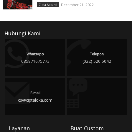
December 21, 2022
Cipta Apparel
Hubungi Kami
WhatsApp
Telepon
085871675773
(022) 520 5042
E-mail
cs@ciptaloka.com
Layanan
Buat Custom