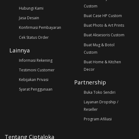
Custom
Hubungi Kami
Buat Case HP Custom
Jasa Desain
Buat Photo & Art Prints
Konfirmasi Pembayaran
Buat Aksesoris Custom
Cek Status Order
Buat Mug & Botol
Lainnya
Custom
Informasi Rekening
Buat Home & Kitchen
Decor
Testimoni Customer
Kebijakan Privasi
Partnership
Syarat Penggunaan
Buka Toko Sendiri
Layanan Dropship /
Reseller
Program Afiliasi
Tentang Ciptaloka