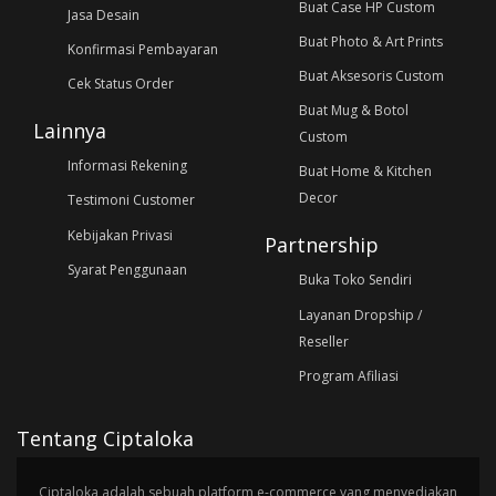
Buat Case HP Custom
Jasa Desain
Buat Photo & Art Prints
Konfirmasi Pembayaran
Buat Aksesoris Custom
Cek Status Order
Buat Mug & Botol
Lainnya
Custom
Informasi Rekening
Buat Home & Kitchen
Decor
Testimoni Customer
Kebijakan Privasi
Partnership
Syarat Penggunaan
Buka Toko Sendiri
Layanan Dropship /
Reseller
Program Afiliasi
Tentang Ciptaloka
Ciptaloka adalah sebuah platform e-commerce yang menyediakan