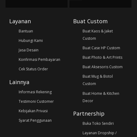
Layanan
Buat Custom
Bantuan
Buat Kaos & Jaket
Custom
Hubungi Kami
Buat Case HP Custom
Jasa Desain
Buat Photo & Art Prints
Konfirmasi Pembayaran
Buat Aksesoris Custom
Cek Status Order
Buat Mug & Botol
Lainnya
Custom
Informasi Rekening
Buat Home & Kitchen
Decor
Testimoni Customer
Kebijakan Privasi
Partnership
Syarat Penggunaan
Buka Toko Sendiri
Layanan Dropship /