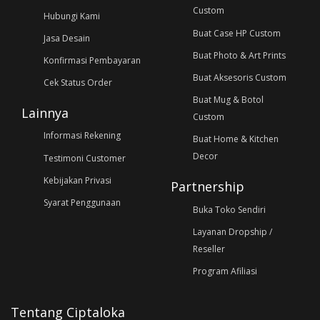
Custom
Hubungi Kami
Buat Case HP Custom
Jasa Desain
Buat Photo & Art Prints
Konfirmasi Pembayaran
Buat Aksesoris Custom
Cek Status Order
Buat Mug & Botol
Lainnya
Custom
Informasi Rekening
Buat Home & Kitchen
Decor
Testimoni Customer
Kebijakan Privasi
Partnership
Syarat Penggunaan
Buka Toko Sendiri
Layanan Dropship /
Reseller
Program Afiliasi
Tentang Ciptaloka