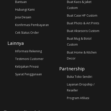
Bantuan
Buat Kaos & Jaket
Custom
Hubungi Kami
Buat Case HP Custom
Jasa Desain
Buat Photo & Art Prints
Konfirmasi Pembayaran
Buat Aksesoris Custom
Cek Status Order
Buat Mug & Botol
Lainnya
Custom
Informasi Rekening
Buat Home & Kitchen
Decor
Testimoni Customer
Kebijakan Privasi
Partnership
Syarat Penggunaan
Buka Toko Sendiri
Layanan Dropship /
Reseller
Program Afiliasi