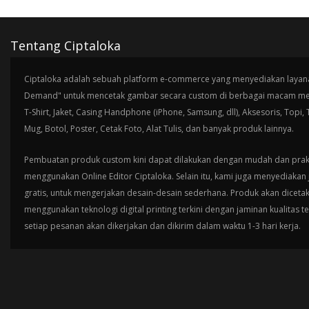
Tentang Ciptaloka
Ciptaloka adalah sebuah platform e-commerce yang menyediakan layana
Demand" untuk mencetak gambar secara custom di berbagai macam med
T-Shirt, Jaket, Casing Handphone (iPhone, Samsung, dll), Aksesoris, Topi,
Mug, Botol, Poster, Cetak Foto, Alat Tulis, dan banyak produk lainnya.
Pembuatan produk custom kini dapat dilakukan dengan mudah dan prak
menggunakan Online Editor Ciptaloka. Selain itu, kami juga menyediakan 
gratis, untuk mengerjakan desain-desain sederhana. Produk akan diceta
menggunakan teknologi digital printing terkini dengan jaminan kualitas t
setiap pesanan akan dikerjakan dan dikirim dalam waktu 1-3 hari kerja.