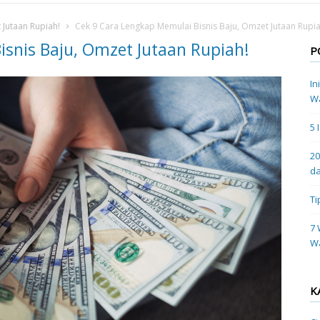
 Jutaan Rupiah!
Cek 9 Cara Lengkap Memulai Bisnis Baju, Omzet Jutaan Rupia
isnis Baju, Omzet Jutaan Rupiah!
P
In
Wa
5 
20
da
Ti
7 
W
K