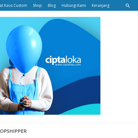
at Kaos Custom
Shop
Blog
Hubungi Kami
Keranjang
Ciptaloka
Blog
ROPSHIPPER