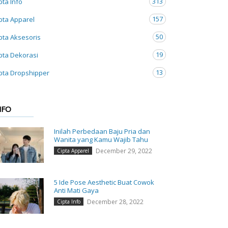
313
pta Info
157
pta Apparel
50
pta Aksesoris
19
pta Dekorasi
13
pta Dropshipper
NFO
Inilah Perbedaan Baju Pria dan
Wanita yang Kamu Wajib Tahu
December 29, 2022
Cipta Apparel
5 Ide Pose Aesthetic Buat Cowok
Anti Mati Gaya
December 28, 2022
Cipta Info