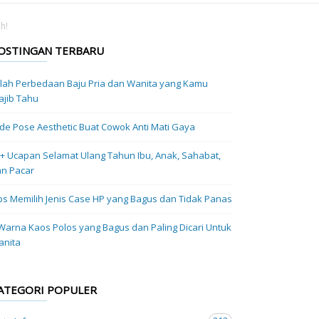
h!
OSTINGAN TERBARU
ilah Perbedaan Baju Pria dan Wanita yang Kamu
jib Tahu
Ide Pose Aesthetic Buat Cowok Anti Mati Gaya
+ Ucapan Selamat Ulang Tahun Ibu, Anak, Sahabat,
n Pacar
ps Memilih Jenis Case HP yang Bagus dan Tidak Panas
Warna Kaos Polos yang Bagus dan Paling Dicari Untuk
anita
ATEGORI POPULER