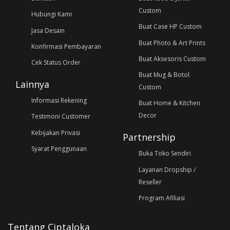
Custom
Hubungi Kami
Buat Case HP Custom
Jasa Desain
Buat Photo & Art Prints
Konfirmasi Pembayaran
Buat Aksesoris Custom
Cek Status Order
Buat Mug & Botol
Lainnya
Custom
Informasi Rekening
Buat Home & Kitchen
Decor
Testimoni Customer
Kebijakan Privasi
Partnership
Syarat Penggunaan
Buka Toko Sendiri
Layanan Dropship /
Reseller
Program Afiliasi
Tentang Ciptaloka