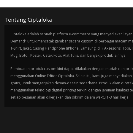
Tentang Ciptaloka
Ciptaloka adalah sebuah platform e-commerce yang menyediakan layana
Demand" untuk mencetak gambar secara custom di berbagai macam med
T-Shirt, Jaket, Casing Handphone (iPhone, Samsung, dll), Aksesoris, Topi,
Mug, Botol, Poster, Cetak Foto, Alat Tulis, dan banyak produk lainnya.
Pembuatan produk custom kini dapat dilakukan dengan mudah dan prak
menggunakan Online Editor Ciptaloka. Selain itu, kami juga menyediakan 
gratis, untuk mengerjakan desain-desain sederhana. Produk akan diceta
menggunakan teknologi digital printing terkini dengan jaminan kualitas t
setiap pesanan akan dikerjakan dan dikirim dalam waktu 1-3 hari kerja.