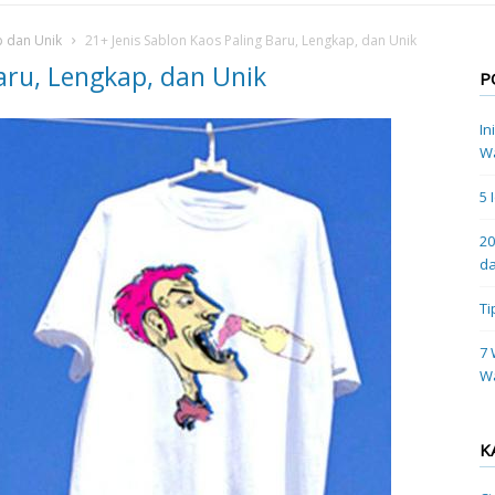
p dan Unik
21+ Jenis Sablon Kaos Paling Baru, Lengkap, dan Unik
Baru, Lengkap, dan Unik
P
In
Wa
5 
20
da
Ti
7 
W
K