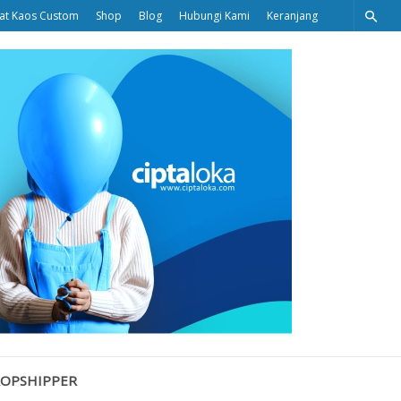
at Kaos Custom
Shop
Blog
Hubungi Kami
Keranjang
Ciptaloka
Blog
ROPSHIPPER