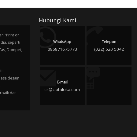
Hubungi Kami
n "Print on
WhatsApp
Telepon
ia, seperti
085871675773
(022) 520 5042
 Tas, Dompet,
tis
jasa desain
E-mail
k
cs@ciptaloka.com
erbaik dan