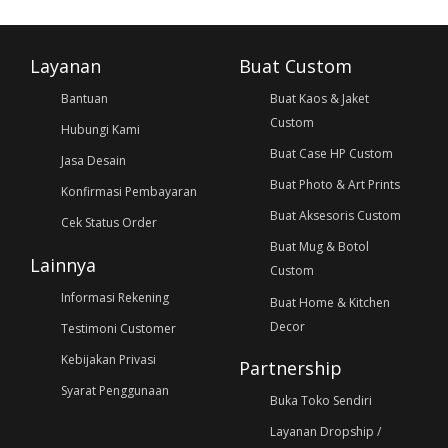
Layanan
Buat Custom
Bantuan
Buat Kaos & Jaket
Custom
Hubungi Kami
Buat Case HP Custom
Jasa Desain
Buat Photo & Art Prints
Konfirmasi Pembayaran
Buat Aksesoris Custom
Cek Status Order
Buat Mug & Botol
Lainnya
Custom
Informasi Rekening
Buat Home & Kitchen
Decor
Testimoni Customer
Kebijakan Privasi
Partnership
Syarat Penggunaan
Buka Toko Sendiri
Layanan Dropship /