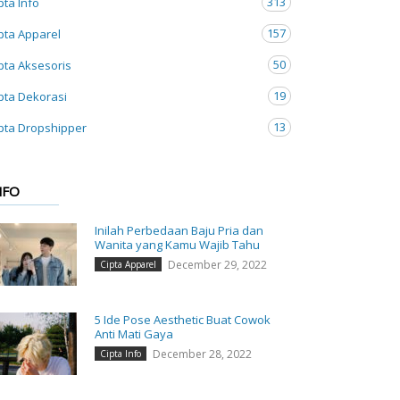
313
pta Info
157
pta Apparel
50
pta Aksesoris
19
pta Dekorasi
13
pta Dropshipper
NFO
Inilah Perbedaan Baju Pria dan
Wanita yang Kamu Wajib Tahu
December 29, 2022
Cipta Apparel
5 Ide Pose Aesthetic Buat Cowok
Anti Mati Gaya
December 28, 2022
Cipta Info