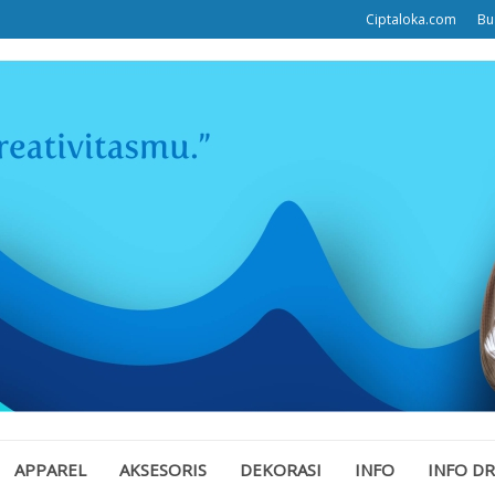
Ciptaloka.com
Bu
APPAREL
AKSESORIS
DEKORASI
INFO
INFO D