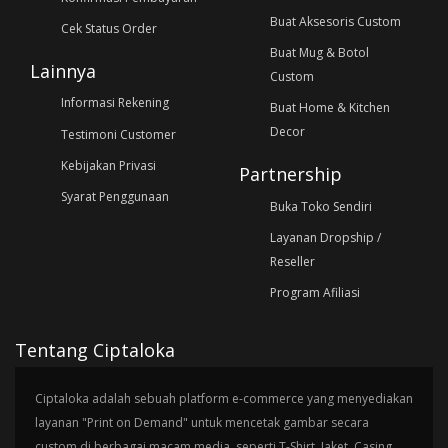
Buat Aksesoris Custom
Cek Status Order
Buat Mug & Botol
Lainnya
Custom
Informasi Rekening
Buat Home & Kitchen
Decor
Testimoni Customer
Kebijakan Privasi
Partnership
Syarat Penggunaan
Buka Toko Sendiri
Layanan Dropship /
Reseller
Program Afiliasi
Tentang Ciptaloka
Ciptaloka adalah sebuah platform e-commerce yang menyediakan
layanan "Print on Demand" untuk mencetak gambar secara
custom di berbagai macam media, seperti T-Shirt, Jaket, Casing