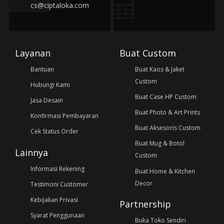
cs@ciptaloka.com
Layanan
Buat Custom
Bantuan
Buat Kaos & Jaket
Custom
Hubungi Kami
Buat Case HP Custom
Jasa Desain
Buat Photo & Art Prints
Konfirmasi Pembayaran
Buat Aksesoris Custom
Cek Status Order
Buat Mug & Botol
Lainnya
Custom
Informasi Rekening
Buat Home & Kitchen
Decor
Testimoni Customer
Kebijakan Privasi
Partnership
Syarat Penggunaan
Buka Toko Sendiri