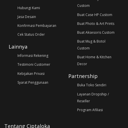
Custom
Hubungi Kami
Buat Case HP Custom
Jasa Desain
Buat Photo & Art Prints
Konfirmasi Pembayaran
Buat Aksesoris Custom
Cek Status Order
Buat Mug & Botol
Lainnya
Custom
Informasi Rekening
Buat Home & Kitchen
Decor
Testimoni Customer
Kebijakan Privasi
Partnership
Syarat Penggunaan
Buka Toko Sendiri
Layanan Dropship /
Reseller
Program Afiliasi
Tentang Ciptaloka