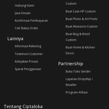
Custom
Hubungi Kami
Buat Case HP Custom
Jasa Desain
Buat Photo & Art Prints
Konfirmasi Pembayaran
Buat Aksesoris Custom
Cek Status Order
Buat Mug & Botol
Lainnya
Custom
Informasi Rekening
Buat Home & Kitchen
Decor
Testimoni Customer
Kebijakan Privasi
Partnership
Syarat Penggunaan
Buka Toko Sendiri
Layanan Dropship /
Reseller
Program Afiliasi
Tentang Ciptaloka