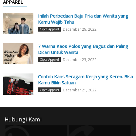
APPAREL
Inilah Perbedaan Baju Pria dan Wanita yang
Kamu Wajib Tahu
December 29, 2022
Cipta Apparel
7 Warna Kaos Polos yang Bagus dan Paling
Dicari Untuk Wanita
December 23, 2022
Cipta Apparel
Contoh Kaos Seragam Kerja yang Keren. Bisa
Kamu Bikin Satuan
December 21, 2022
Cipta Apparel
Hubungi Kami