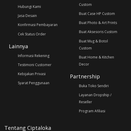
Custom
Hubungi Kami
Buat Case HP Custom
Jasa Desain
Buat Photo & Art Prints
Konfirmasi Pembayaran
Buat Aksesoris Custom
Cek Status Order
Buat Mug & Botol
Lainnya
Custom
Informasi Rekening
Buat Home & Kitchen
Decor
Testimoni Customer
Kebijakan Privasi
Partnership
Syarat Penggunaan
Buka Toko Sendiri
Layanan Dropship /
Reseller
Program Afiliasi
Tentang Ciptaloka