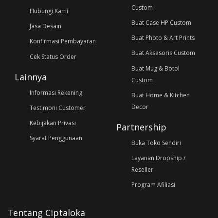
Custom
Hubungi Kami
Buat Case HP Custom
Jasa Desain
Buat Photo & Art Prints
Konfirmasi Pembayaran
Buat Aksesoris Custom
Cek Status Order
Buat Mug & Botol
Lainnya
Custom
Informasi Rekening
Buat Home & Kitchen
Decor
Testimoni Customer
Kebijakan Privasi
Partnership
Syarat Penggunaan
Buka Toko Sendiri
Layanan Dropship /
Reseller
Program Afiliasi
Tentang Ciptaloka