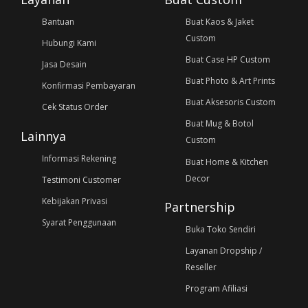
Bantuan
Buat Kaos & Jaket
Custom
Hubungi Kami
Buat Case HP Custom
Jasa Desain
Buat Photo & Art Prints
Konfirmasi Pembayaran
Buat Aksesoris Custom
Cek Status Order
Buat Mug & Botol
Lainnya
Custom
Informasi Rekening
Buat Home & Kitchen
Decor
Testimoni Customer
Kebijakan Privasi
Partnership
Syarat Penggunaan
Buka Toko Sendiri
Layanan Dropship /
Reseller
Program Afiliasi