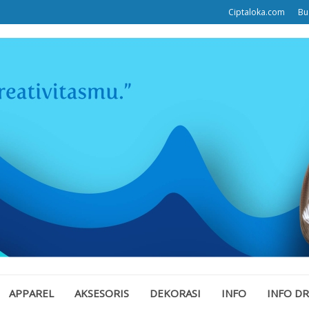
Ciptaloka.com
Bu
APPAREL
AKSESORIS
DEKORASI
INFO
INFO D