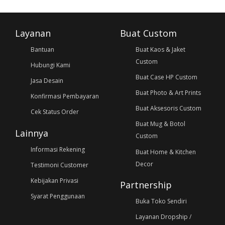
Layanan
Buat Custom
Bantuan
Buat Kaos & Jaket
Custom
Hubungi Kami
Buat Case HP Custom
Jasa Desain
Buat Photo & Art Prints
Konfirmasi Pembayaran
Buat Aksesoris Custom
Cek Status Order
Buat Mug & Botol
Lainnya
Custom
Informasi Rekening
Buat Home & Kitchen
Decor
Testimoni Customer
Kebijakan Privasi
Partnership
Syarat Penggunaan
Buka Toko Sendiri
Layanan Dropship /