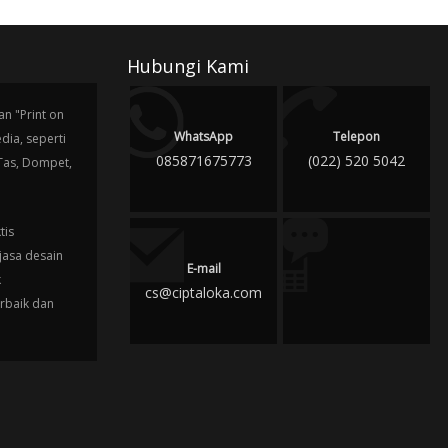
Hubungi Kami
n "Print on
WhatsApp
Telepon
ia, seperti
085871675773
(022) 520 5042
 Tas, Dompet,
tis
jasa desain
E-mail
k
cs@ciptaloka.com
erbaik dan