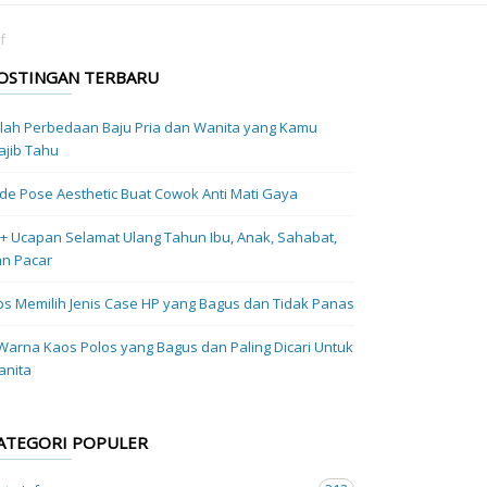
f
OSTINGAN TERBARU
ilah Perbedaan Baju Pria dan Wanita yang Kamu
jib Tahu
Ide Pose Aesthetic Buat Cowok Anti Mati Gaya
+ Ucapan Selamat Ulang Tahun Ibu, Anak, Sahabat,
n Pacar
ps Memilih Jenis Case HP yang Bagus dan Tidak Panas
Warna Kaos Polos yang Bagus dan Paling Dicari Untuk
anita
ATEGORI POPULER