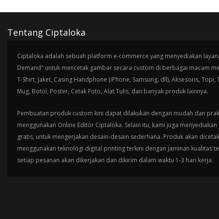
Tentang Ciptaloka
Ciptaloka adalah sebuah platform e-commerce yang menyediakan layana
Demand" untuk mencetak gambar secara custom di berbagai macam med
T-Shirt, Jaket, Casing Handphone (iPhone, Samsung, dll), Aksesoris, Topi,
Mug, Botol, Poster, Cetak Foto, Alat Tulis, dan banyak produk lainnya.
Pembuatan produk custom kini dapat dilakukan dengan mudah dan prak
menggunakan Online Editor Ciptaloka. Selain itu, kami juga menyediakan 
gratis, untuk mengerjakan desain-desain sederhana. Produk akan diceta
menggunakan teknologi digital printing terkini dengan jaminan kualitas t
setiap pesanan akan dikerjakan dan dikirim dalam waktu 1-3 hari kerja.