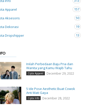
313
pta Info
157
pta Apparel
50
pta Aksesoris
19
pta Dekorasi
13
pta Dropshipper
NFO
Inilah Perbedaan Baju Pria dan
Wanita yang Kamu Wajib Tahu
December 29, 2022
Cipta Apparel
5 Ide Pose Aesthetic Buat Cowok
Anti Mati Gaya
December 28, 2022
Cipta Info