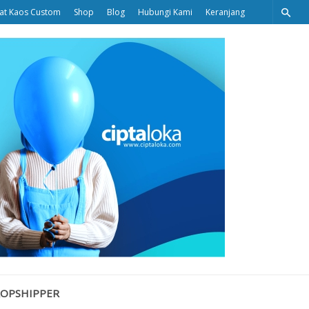
at Kaos Custom
Shop
Blog
Hubungi Kami
Keranjang
Ciptaloka
Blog
ROPSHIPPER