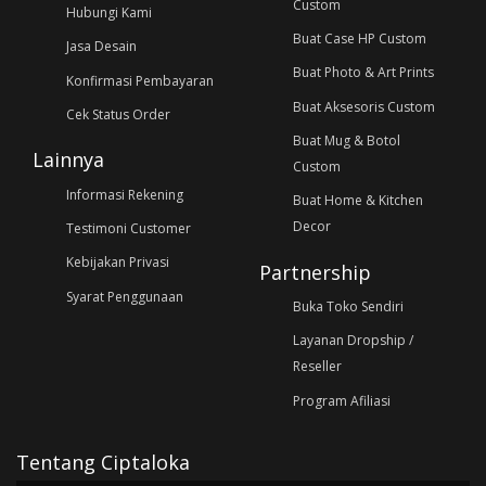
Custom
Hubungi Kami
Buat Case HP Custom
Jasa Desain
Buat Photo & Art Prints
Konfirmasi Pembayaran
Buat Aksesoris Custom
Cek Status Order
Buat Mug & Botol
Lainnya
Custom
Informasi Rekening
Buat Home & Kitchen
Decor
Testimoni Customer
Kebijakan Privasi
Partnership
Syarat Penggunaan
Buka Toko Sendiri
Layanan Dropship /
Reseller
Program Afiliasi
Tentang Ciptaloka