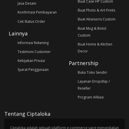
Buat Case HP Custom
Jasa Desain
Buat Photo & Art Prints
Konfirmasi Pembayaran
Buat Aksesoris Custom
Cek Status Order
Buat Mug & Botol
Lainnya
Custom
Informasi Rekening
Buat Home & Kitchen
Decor
Testimoni Customer
Kebijakan Privasi
Partnership
Syarat Penggunaan
Buka Toko Sendiri
Layanan Dropship /
Reseller
Program Afiliasi
Tentang Ciptaloka
Ciptaloka adalah sebuah platform e-commerce yang menyediakan