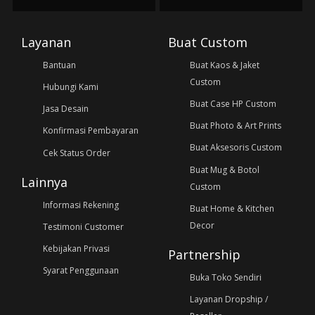
Layanan
Buat Custom
Bantuan
Buat Kaos & Jaket
Custom
Hubungi Kami
Buat Case HP Custom
Jasa Desain
Buat Photo & Art Prints
Konfirmasi Pembayaran
Buat Aksesoris Custom
Cek Status Order
Buat Mug & Botol
Lainnya
Custom
Informasi Rekening
Buat Home & Kitchen
Decor
Testimoni Customer
Kebijakan Privasi
Partnership
Syarat Penggunaan
Buka Toko Sendiri
Layanan Dropship /