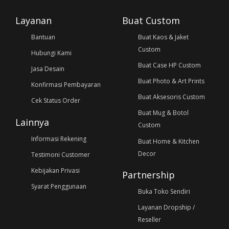
Layanan
Buat Custom
Bantuan
Buat Kaos & Jaket
Custom
Hubungi Kami
Buat Case HP Custom
Jasa Desain
Buat Photo & Art Prints
Konfirmasi Pembayaran
Buat Aksesoris Custom
Cek Status Order
Buat Mug & Botol
Lainnya
Custom
Informasi Rekening
Buat Home & Kitchen
Decor
Testimoni Customer
Kebijakan Privasi
Partnership
Syarat Penggunaan
Buka Toko Sendiri
Layanan Dropship /
Reseller