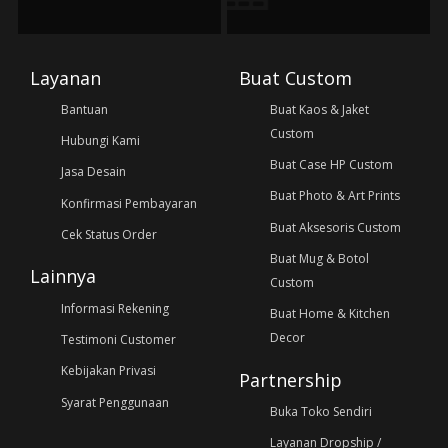
Layanan
Buat Custom
Bantuan
Buat Kaos & Jaket
Custom
Hubungi Kami
Buat Case HP Custom
Jasa Desain
Buat Photo & Art Prints
Konfirmasi Pembayaran
Buat Aksesoris Custom
Cek Status Order
Buat Mug & Botol
Lainnya
Custom
Informasi Rekening
Buat Home & Kitchen
Decor
Testimoni Customer
Kebijakan Privasi
Partnership
Syarat Penggunaan
Buka Toko Sendiri
Layanan Dropship /