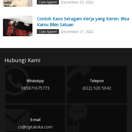
December 23, 2022
Cipta Apparel
Contoh Kaos Seragam Kerja yang Keren. Bisa
Kamu Bikin Satuan
December 21, 2022
Cipta Apparel
Hubungi Kami
WhatsApp
Telepon
085871675773
(022) 520 5042
E-mail
cs@ciptaloka.com