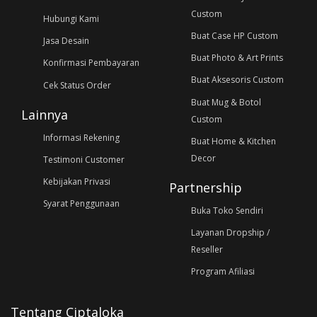
Custom
Hubungi Kami
Buat Case HP Custom
Jasa Desain
Buat Photo & Art Prints
Konfirmasi Pembayaran
Buat Aksesoris Custom
Cek Status Order
Buat Mug & Botol
Lainnya
Custom
Informasi Rekening
Buat Home & Kitchen
Decor
Testimoni Customer
Kebijakan Privasi
Partnership
Syarat Penggunaan
Buka Toko Sendiri
Layanan Dropship /
Reseller
Program Afiliasi
Tentang Ciptaloka