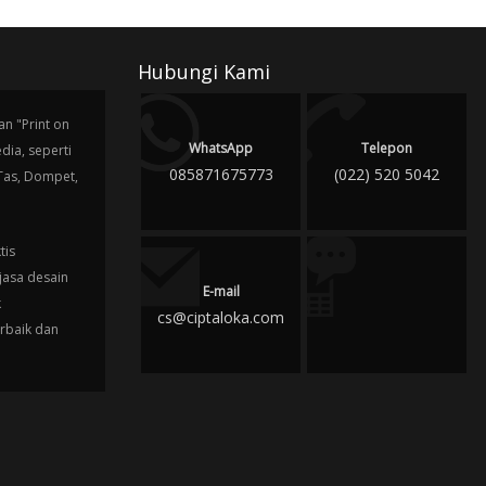
Hubungi Kami
n "Print on
WhatsApp
Telepon
ia, seperti
085871675773
(022) 520 5042
 Tas, Dompet,
tis
jasa desain
E-mail
k
cs@ciptaloka.com
erbaik dan