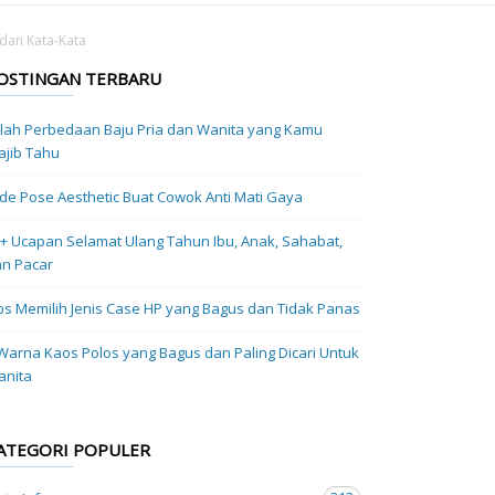
dan Kata-Kata
OSTINGAN TERBARU
ilah Perbedaan Baju Pria dan Wanita yang Kamu
jib Tahu
Ide Pose Aesthetic Buat Cowok Anti Mati Gaya
+ Ucapan Selamat Ulang Tahun Ibu, Anak, Sahabat,
n Pacar
ps Memilih Jenis Case HP yang Bagus dan Tidak Panas
Warna Kaos Polos yang Bagus dan Paling Dicari Untuk
anita
ATEGORI POPULER