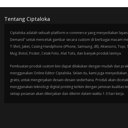
Tentang Ciptaloka
Ciptaloka adalah sebuah platform e-commerce yang menyediakan layana
Demand" untuk mencetak gambar secara custom di berbagai macam med
T-Shirt, Jaket, Casing Handphone (iPhone, Samsung, dll), Aksesoris, Topi,
Mug, Botol, Poster, Cetak Foto, Alat Tulis, dan banyak produk lainnya.
Pembuatan produk custom kini dapat dilakukan dengan mudah dan prak
menggunakan Online Editor Ciptaloka. Selain itu, kami juga menyediakan 
gratis, untuk mengerjakan desain-desain sederhana. Produk akan diceta
menggunakan teknologi digital printing terkini dengan jaminan kualitas t
setiap pesanan akan dikerjakan dan dikirim dalam waktu 1-3 hari kerja.