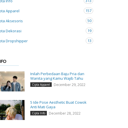
313
pta Info
157
pta Apparel
50
pta Aksesoris
19
pta Dekorasi
13
pta Dropshipper
NFO
Inilah Perbedaan Baju Pria dan
Wanita yang Kamu Wajib Tahu
December 29, 2022
Cipta Apparel
5 Ide Pose Aesthetic Buat Cowok
Anti Mati Gaya
December 28, 2022
Cipta Info