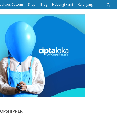
at Kaos Custom
Shop
Blog
Hubungi Kami
Keranjang
Ciptaloka
Blog
ROPSHIPPER