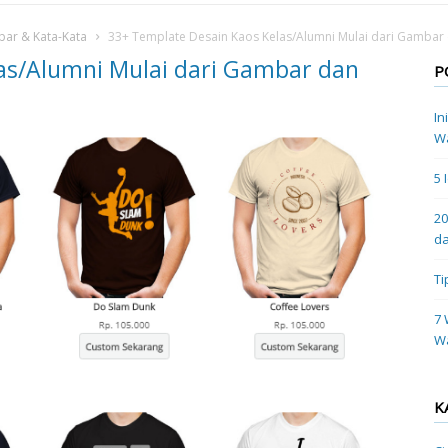
bar & Kata-Kata
33+ Template Desain Kaos Kelas/Alumni Mulai dari Gambar 
as/Alumni Mulai dari Gambar dan
P
In
Wa
5 
20
da
Ti
7 
W
K