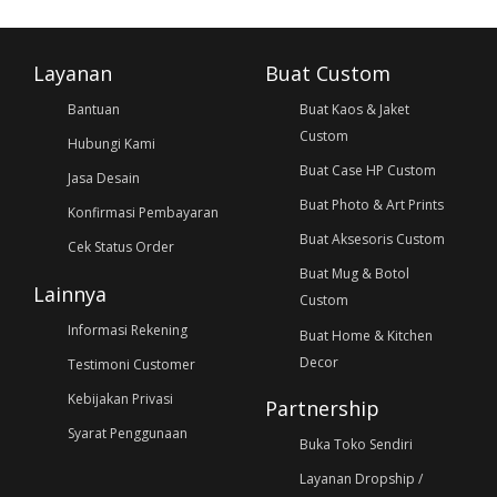
Layanan
Buat Custom
Bantuan
Buat Kaos & Jaket
Custom
Hubungi Kami
Buat Case HP Custom
Jasa Desain
Buat Photo & Art Prints
Konfirmasi Pembayaran
Buat Aksesoris Custom
Cek Status Order
Buat Mug & Botol
Lainnya
Custom
Informasi Rekening
Buat Home & Kitchen
Decor
Testimoni Customer
Kebijakan Privasi
Partnership
Syarat Penggunaan
Buka Toko Sendiri
Layanan Dropship /