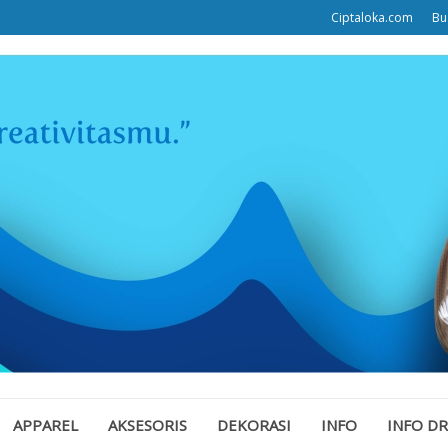
Ciptaloka.com
Bu
APPAREL
AKSESORIS
DEKORASI
INFO
INFO D