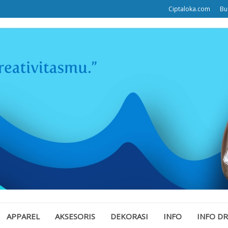
Ciptaloka.com
Bu
APPAREL
AKSESORIS
DEKORASI
INFO
INFO D