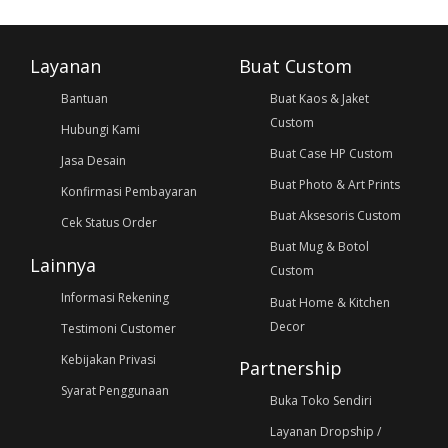
Layanan
Buat Custom
Bantuan
Buat Kaos & Jaket
Custom
Hubungi Kami
Buat Case HP Custom
Jasa Desain
Buat Photo & Art Prints
Konfirmasi Pembayaran
Buat Aksesoris Custom
Cek Status Order
Buat Mug & Botol
Lainnya
Custom
Informasi Rekening
Buat Home & Kitchen
Decor
Testimoni Customer
Kebijakan Privasi
Partnership
Syarat Penggunaan
Buka Toko Sendiri
Layanan Dropship /