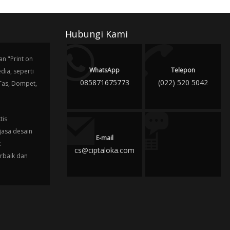
Hubungi Kami
n "Print on
WhatsApp
Telepon
ia, seperti
085871675773
(022) 520 5042
 Tas, Dompet,
tis
jasa desain
E-mail
k
cs@ciptaloka.com
erbaik dan