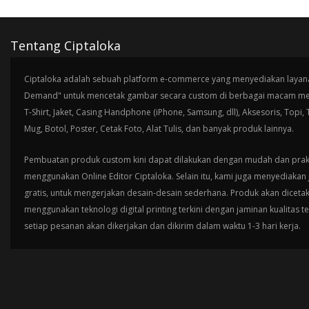
Tentang Ciptaloka
Ciptaloka adalah sebuah platform e-commerce yang menyediakan layana
Demand" untuk mencetak gambar secara custom di berbagai macam med
T-Shirt, Jaket, Casing Handphone (iPhone, Samsung, dll), Aksesoris, Topi,
Mug, Botol, Poster, Cetak Foto, Alat Tulis, dan banyak produk lainnya.
Pembuatan produk custom kini dapat dilakukan dengan mudah dan prak
menggunakan Online Editor Ciptaloka. Selain itu, kami juga menyediakan 
gratis, untuk mengerjakan desain-desain sederhana. Produk akan diceta
menggunakan teknologi digital printing terkini dengan jaminan kualitas t
setiap pesanan akan dikerjakan dan dikirim dalam waktu 1-3 hari kerja.