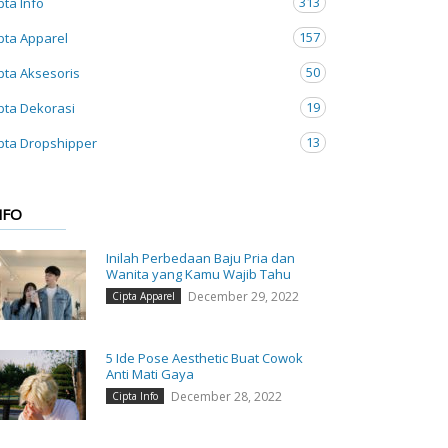
313
pta Info
157
pta Apparel
50
pta Aksesoris
19
pta Dekorasi
13
pta Dropshipper
NFO
Inilah Perbedaan Baju Pria dan
Wanita yang Kamu Wajib Tahu
December 29, 2022
Cipta Apparel
5 Ide Pose Aesthetic Buat Cowok
Anti Mati Gaya
December 28, 2022
Cipta Info