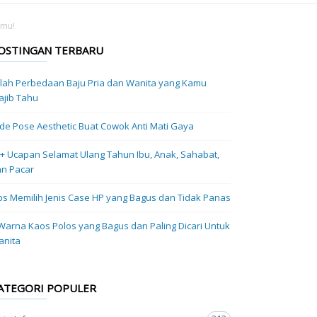
amu!
OSTINGAN TERBARU
ilah Perbedaan Baju Pria dan Wanita yang Kamu
jib Tahu
Ide Pose Aesthetic Buat Cowok Anti Mati Gaya
+ Ucapan Selamat Ulang Tahun Ibu, Anak, Sahabat,
n Pacar
ps Memilih Jenis Case HP yang Bagus dan Tidak Panas
Warna Kaos Polos yang Bagus dan Paling Dicari Untuk
anita
ATEGORI POPULER