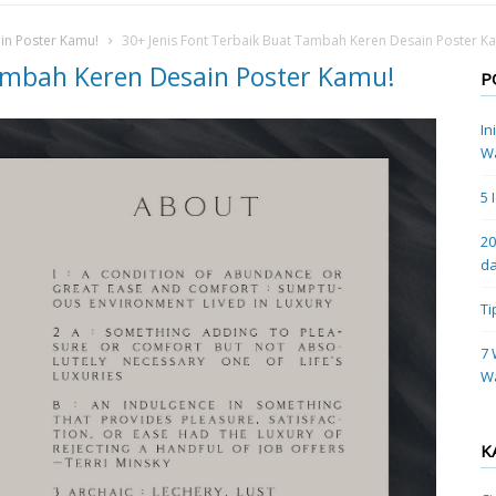
in Poster Kamu!
30+ Jenis Font Terbaik Buat Tambah Keren Desain Poster K
Tambah Keren Desain Poster Kamu!
P
In
Wa
5 
20
da
Ti
7 
W
K