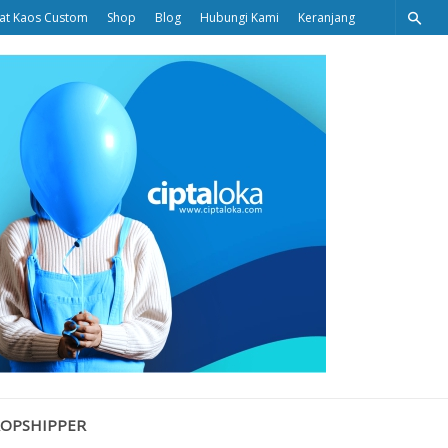
at Kaos Custom
Shop
Blog
Hubungi Kami
Keranjang
Ciptaloka
Blog
ROPSHIPPER