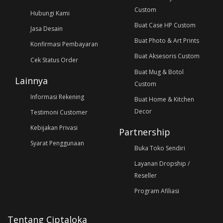
Custom
Hubungi Kami
Buat Case HP Custom
Jasa Desain
Buat Photo & Art Prints
Konfirmasi Pembayaran
Buat Aksesoris Custom
Cek Status Order
Buat Mug & Botol
Lainnya
Custom
Informasi Rekening
Buat Home & Kitchen
Decor
Testimoni Customer
Kebijakan Privasi
Partnership
Syarat Penggunaan
Buka Toko Sendiri
Layanan Dropship /
Reseller
Program Afiliasi
Tentang Ciptaloka