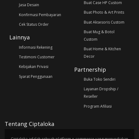
Buat Case HP Custom
Jasa Desain
Buat Photo & Art Prints
Konfirmasi Pembayaran
Buat Aksesoris Custom
Cek Status Order
Buat Mug & Botol
Lainnya
Custom
Informasi Rekening
Buat Home & Kitchen
Decor
Testimoni Customer
Kebijakan Privasi
Partnership
Syarat Penggunaan
Buka Toko Sendiri
Layanan Dropship /
Reseller
Program Afiliasi
Tentang Ciptaloka
Ciptaloka adalah sebuah platform e-commerce yang menyediakan