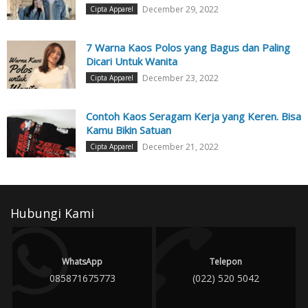
December 29, 2022
Cipta Apparel
7 Warna Kaos Polos yang Bagus dan Paling
Dicari Untuk Wanita
December 23, 2022
Cipta Apparel
Contoh Kaos Seragam Kerja yang Keren. Bisa
Kamu Bikin Satuan
December 21, 2022
Cipta Apparel
Hubungi Kami
WhatsApp
Telepon
085871675773
(022) 520 5042