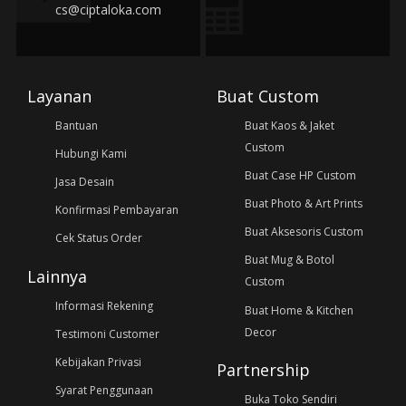
cs@ciptaloka.com
Layanan
Buat Custom
Bantuan
Buat Kaos & Jaket
Custom
Hubungi Kami
Buat Case HP Custom
Jasa Desain
Buat Photo & Art Prints
Konfirmasi Pembayaran
Buat Aksesoris Custom
Cek Status Order
Buat Mug & Botol
Lainnya
Custom
Informasi Rekening
Buat Home & Kitchen
Decor
Testimoni Customer
Kebijakan Privasi
Partnership
Syarat Penggunaan
Buka Toko Sendiri