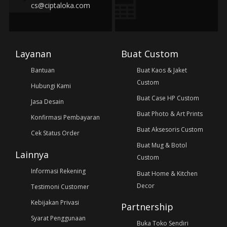
cs@ciptaloka.com
Layanan
Buat Custom
Bantuan
Buat Kaos & Jaket
Custom
Hubungi Kami
Buat Case HP Custom
Jasa Desain
Buat Photo & Art Prints
Konfirmasi Pembayaran
Buat Aksesoris Custom
Cek Status Order
Buat Mug & Botol
Lainnya
Custom
Informasi Rekening
Buat Home & Kitchen
Decor
Testimoni Customer
Kebijakan Privasi
Partnership
Syarat Penggunaan
Buka Toko Sendiri