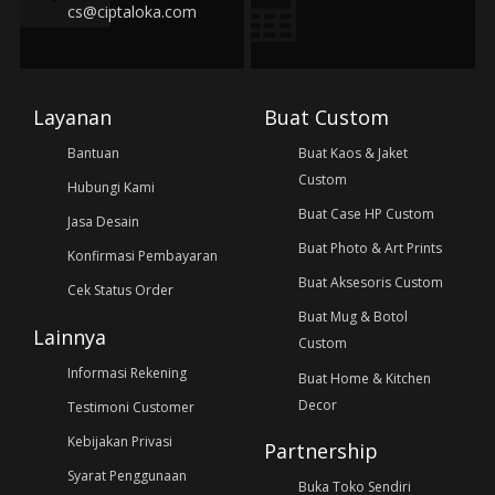
cs@ciptaloka.com
Layanan
Buat Custom
Bantuan
Buat Kaos & Jaket
Custom
Hubungi Kami
Buat Case HP Custom
Jasa Desain
Buat Photo & Art Prints
Konfirmasi Pembayaran
Buat Aksesoris Custom
Cek Status Order
Buat Mug & Botol
Lainnya
Custom
Informasi Rekening
Buat Home & Kitchen
Decor
Testimoni Customer
Kebijakan Privasi
Partnership
Syarat Penggunaan
Buka Toko Sendiri