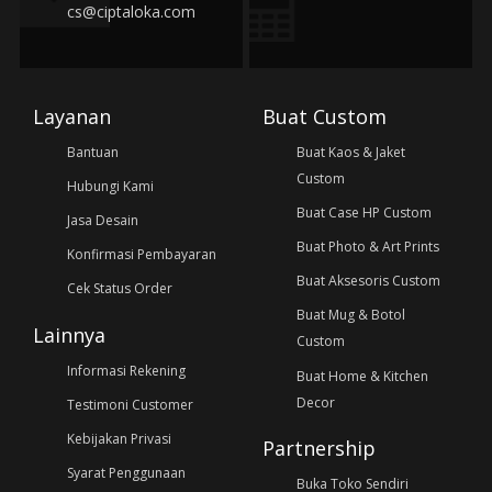
cs@ciptaloka.com
Layanan
Buat Custom
Bantuan
Buat Kaos & Jaket
Custom
Hubungi Kami
Buat Case HP Custom
Jasa Desain
Buat Photo & Art Prints
Konfirmasi Pembayaran
Buat Aksesoris Custom
Cek Status Order
Buat Mug & Botol
Lainnya
Custom
Informasi Rekening
Buat Home & Kitchen
Decor
Testimoni Customer
Kebijakan Privasi
Partnership
Syarat Penggunaan
Buka Toko Sendiri