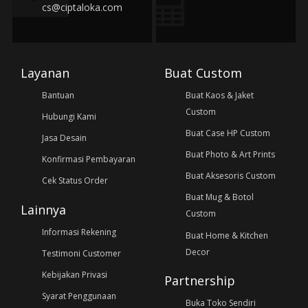
cs@ciptaloka.com
Layanan
Buat Custom
Bantuan
Buat Kaos & Jaket
Custom
Hubungi Kami
Buat Case HP Custom
Jasa Desain
Buat Photo & Art Prints
Konfirmasi Pembayaran
Buat Aksesoris Custom
Cek Status Order
Buat Mug & Botol
Lainnya
Custom
Informasi Rekening
Buat Home & Kitchen
Decor
Testimoni Customer
Kebijakan Privasi
Partnership
Syarat Penggunaan
Buka Toko Sendiri