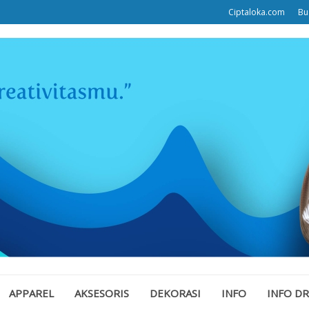
Ciptaloka.com
Bu
APPAREL
AKSESORIS
DEKORASI
INFO
INFO D