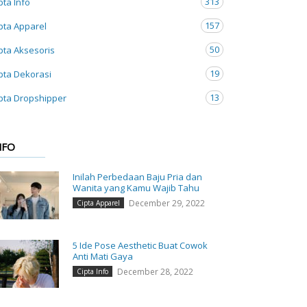
313
pta Info
157
pta Apparel
50
pta Aksesoris
19
pta Dekorasi
13
pta Dropshipper
NFO
Inilah Perbedaan Baju Pria dan
Wanita yang Kamu Wajib Tahu
December 29, 2022
Cipta Apparel
5 Ide Pose Aesthetic Buat Cowok
Anti Mati Gaya
December 28, 2022
Cipta Info