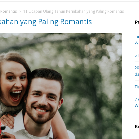
 Romantis
11 Ucapan Ulang Tahun Pernikahan yang Paling Romantis
kahan yang Paling Romantis
P
In
Wa
5 
20
da
Ti
7 
W
K