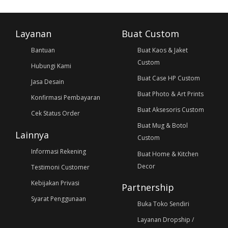
Layanan
Buat Custom
Bantuan
Buat Kaos & Jaket
Custom
Hubungi Kami
Buat Case HP Custom
Jasa Desain
Buat Photo & Art Prints
Konfirmasi Pembayaran
Buat Aksesoris Custom
Cek Status Order
Buat Mug & Botol
Lainnya
Custom
Informasi Rekening
Buat Home & Kitchen
Decor
Testimoni Customer
Kebijakan Privasi
Partnership
Syarat Penggunaan
Buka Toko Sendiri
Layanan Dropship /