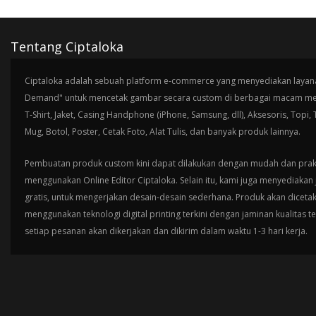
Tentang Ciptaloka
Ciptaloka adalah sebuah platform e-commerce yang menyediakan layana
Demand" untuk mencetak gambar secara custom di berbagai macam med
T-Shirt, Jaket, Casing Handphone (iPhone, Samsung, dll), Aksesoris, Topi,
Mug, Botol, Poster, Cetak Foto, Alat Tulis, dan banyak produk lainnya.
Pembuatan produk custom kini dapat dilakukan dengan mudah dan prak
menggunakan Online Editor Ciptaloka. Selain itu, kami juga menyediakan 
gratis, untuk mengerjakan desain-desain sederhana. Produk akan diceta
menggunakan teknologi digital printing terkini dengan jaminan kualitas t
setiap pesanan akan dikerjakan dan dikirim dalam waktu 1-3 hari kerja.