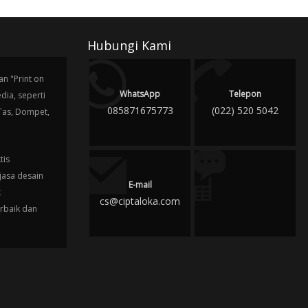
Hubungi Kami
n "Print on
WhatsApp
Telepon
ia, seperti
085871675773
(022) 520 5042
 Tas, Dompet,
tis
jasa desain
E-mail
k
cs@ciptaloka.com
erbaik dan