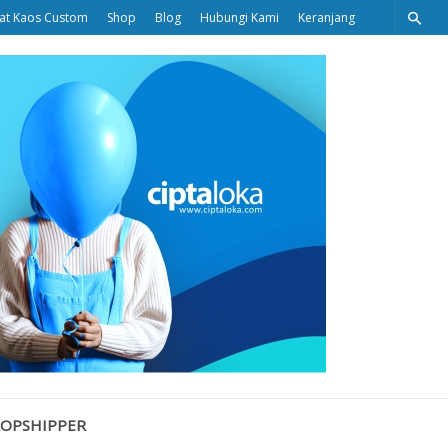
at Kaos Custom
Shop
Blog
Hubungi Kami
Keranjang
Ciptaloka
Blog
ROPSHIPPER