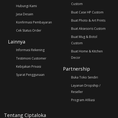
Custom
Hubungi Kami
Buat Case HP Custom
Jasa Desain
Buat Photo & Art Prints
Konfirmasi Pembayaran
Buat Aksesoris Custom
Cek Status Order
Buat Mug & Botol
Lainnya
Custom
Informasi Rekening
Buat Home & Kitchen
Decor
Testimoni Customer
Kebijakan Privasi
Partnership
Syarat Penggunaan
Buka Toko Sendiri
Layanan Dropship /
Reseller
Program Afiliasi
Tentang Ciptaloka