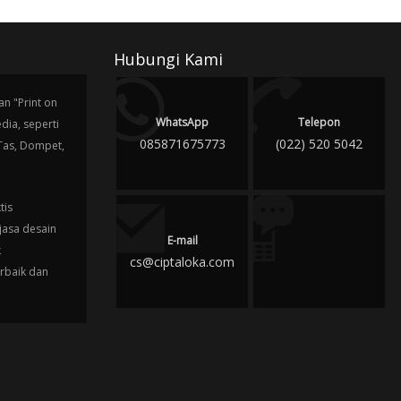
Hubungi Kami
n "Print on
WhatsApp
Telepon
ia, seperti
085871675773
(022) 520 5042
 Tas, Dompet,
tis
jasa desain
E-mail
k
cs@ciptaloka.com
erbaik dan