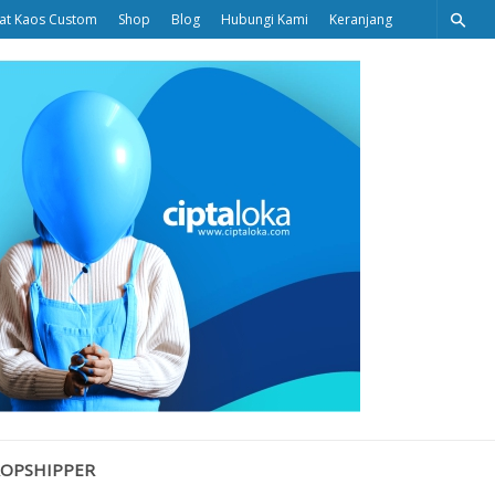
at Kaos Custom
Shop
Blog
Hubungi Kami
Keranjang
Ciptaloka
Blog
ROPSHIPPER