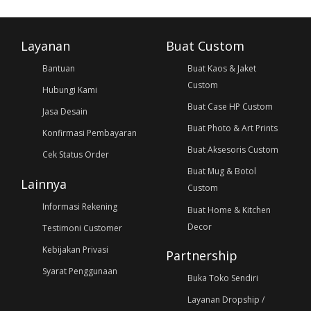
Layanan
Buat Custom
Bantuan
Buat Kaos & Jaket
Custom
Hubungi Kami
Buat Case HP Custom
Jasa Desain
Buat Photo & Art Prints
Konfirmasi Pembayaran
Buat Aksesoris Custom
Cek Status Order
Buat Mug & Botol
Lainnya
Custom
Informasi Rekening
Buat Home & Kitchen
Decor
Testimoni Customer
Kebijakan Privasi
Partnership
Syarat Penggunaan
Buka Toko Sendiri
Layanan Dropship /