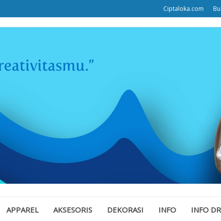
Ciptaloka.com
Bu
APPAREL
AKSESORIS
DEKORASI
INFO
INFO D