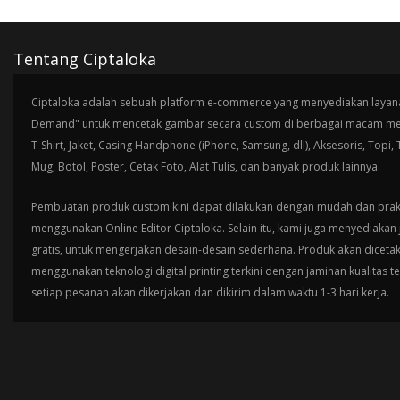
Tentang Ciptaloka
Ciptaloka adalah sebuah platform e-commerce yang menyediakan layana
Demand" untuk mencetak gambar secara custom di berbagai macam med
T-Shirt, Jaket, Casing Handphone (iPhone, Samsung, dll), Aksesoris, Topi,
Mug, Botol, Poster, Cetak Foto, Alat Tulis, dan banyak produk lainnya.
Pembuatan produk custom kini dapat dilakukan dengan mudah dan prak
menggunakan Online Editor Ciptaloka. Selain itu, kami juga menyediakan 
gratis, untuk mengerjakan desain-desain sederhana. Produk akan diceta
menggunakan teknologi digital printing terkini dengan jaminan kualitas t
setiap pesanan akan dikerjakan dan dikirim dalam waktu 1-3 hari kerja.