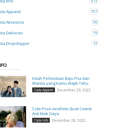
313
pta Info
157
pta Apparel
50
pta Aksesoris
19
pta Dekorasi
13
pta Dropshipper
NFO
Inilah Perbedaan Baju Pria dan
Wanita yang Kamu Wajib Tahu
December 29, 2022
Cipta Apparel
5 Ide Pose Aesthetic Buat Cowok
Anti Mati Gaya
December 28, 2022
Cipta Info