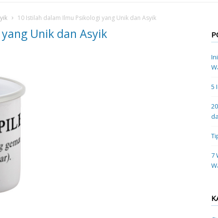
yik
10 Istilah dalam Ilmu Psikologi yang Unik dan Asyik
i yang Unik dan Asyik
P
In
Wa
5 
20
da
Ti
7 
W
K