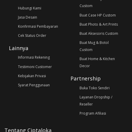
Custom
Hubungi Kami
Buat Case HP Custom
Jasa Desain
Buat Photo & Art Prints
Konfirmasi Pembayaran
Buat Aksesoris Custom
Cek Status Order
Buat Mug & Botol
Lainnya
Custom
Informasi Rekening
Buat Home & Kitchen
Decor
Testimoni Customer
Kebijakan Privasi
Partnership
Syarat Penggunaan
Buka Toko Sendiri
Layanan Dropship /
Reseller
Program Afiliasi
Tentang Ciptaloka